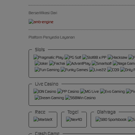
Bersertifikasi Dari
Platform Penyedia Layanan
Slots
Live Casino
Race
Togel
Olahraga
Crash Game