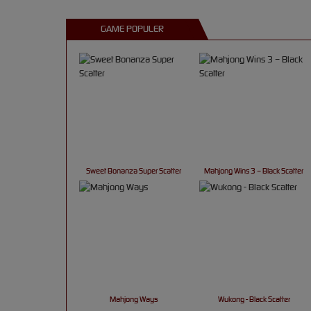
GAME POPULER
Sweet Bonanza Super Scatter
Mahjong Wins 3 – Black Scatter
Mahjong Ways
Wukong - Black Scatter