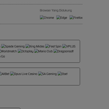
Browser Yang Didukung