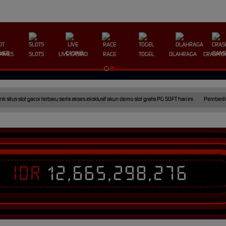
GAMES
SLOTS
LIVE CASINO
RACE
TOGEL
OLAHRAGA
CRASH 
ot gacor terbaru serta akses eksklusif akun demo slot gratis PG SOFT hari ini.
Pemberitahuan
IDR
12,665,298,276